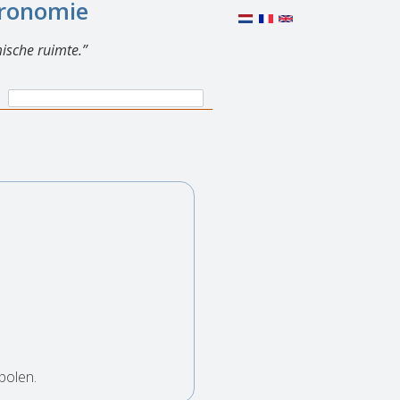
eronomie
ische ruimte.
Search
Search
form
polen.