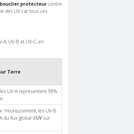
bouclier
protecteur
contre
ie des UV car tous ces
V-A, UV-B et UV-C, en
sur Terre
 les UV-A représentent 98%
e.
x. Heureusement, les UV-B
du flux global d’
UV
sur