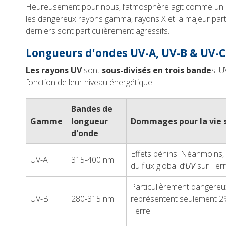
Heureusement pour nous, l’atmosphère agit comme un
les dangereux rayons gamma, rayons X et la majeur part
derniers sont particulièrement agressifs.
Longueurs d'ondes UV-A, UV-B & UV-C
Les rayons UV
sont
sous-divisés en trois bande
s: U
fonction de leur niveau énergétique:
Bandes de
Gamme
longueur
Dommages pour la vie 
d'onde
Effets bénins. Néanmoins,
UV-A
315-400 nm
du flux global d’
UV
sur Terr
Particulièrement dangereu
UV-B
280-315 nm
représentent seulement 2% 
Terre.