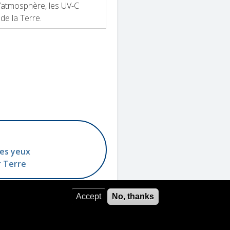
’atmosphère, les UV-C
 de la Terre.
les yeux
r Terre
Accept
No, thanks