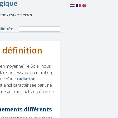
lgique
 de l’espace extra-
Search
pliquée
Search
form
 définition
 en moyenne), le Soleil nous
s deux nécessaire au maintien
orme d’une
radiation
st ainsi caractérisée par une
ture du transmetteur, dans ce
nements différents