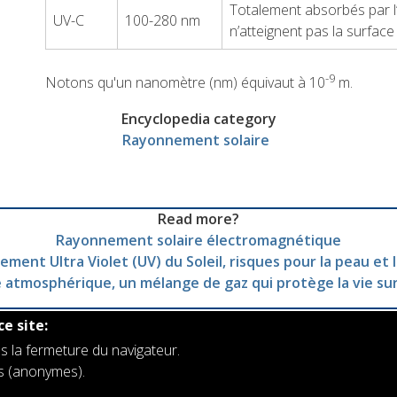
Totalement absorbés par l
UV-C
100-280 nm
n’atteignent pas la surface
-9
Notons qu'un
nanomètre (nm) équivaut à 10
m.
Encyclopedia category
Rayonnement solaire
Read more?
Rayonnement solaire électromagnétique
ment Ultra Violet (UV) du Soleil, risques pour la peau et 
 atmosphérique, un mélange de gaz qui protège la vie su
ce site:
s la fermeture du navigateur.
rs (anonymes).