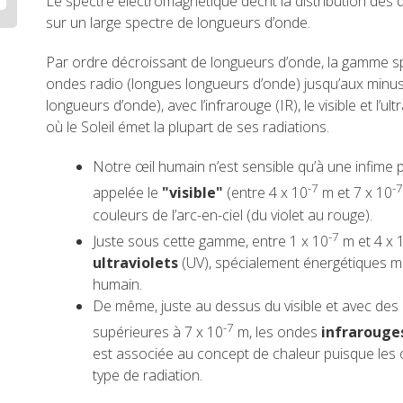
Le spectre électromagnétique décrit la distribution des d
sur un large spectre de longueurs d’onde.
Par ordre décroissant de longueurs d’onde, la gamme spe
ondes radio (longues longueurs d’onde) jusqu’aux minu
longueurs d’onde), avec l’infrarouge (IR), le visible et l’ul
où le Soleil émet la plupart de ses radiations.
Notre œil humain n’est sensible qu’à une infime p
-7
-
appelée le
"visible"
(entre 4 x 10
m et 7 x 10
couleurs de l’arc-en-ciel (du violet au rouge).
-7
Juste sous cette gamme, entre 1 x 10
m et 4 x 
ultraviolets
(UV), spécialement énergétiques mai
humain.
De même, juste au dessus du visible et avec des
-7
supérieures à 7 x 10
m, les ondes
infraroug
est associée au concept de chaleur puisque les
type de radiation.