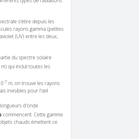
ifférents types de radiations
ctrale s’étire depuis les
scules rayons gamma (petites
traviolet (UV) entre les deux,
artie du spectre solaire
7
m) qui inclut toutes les
-7
10
m, on trouve les rayons
s invisibles pour l'œil
 longueurs d'onde
es
commencent. Cette gamme
 objets chauds émettent ce