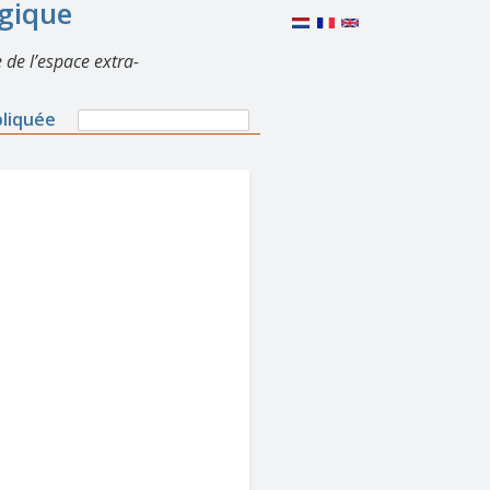
lgique
 de l’espace extra-
Search
pliquée
Search
form