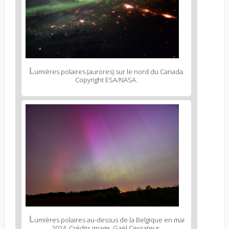
L
umières polaires (aurores) sur le nord du Canada.
Copyright ESA/NASA.
L
umières polaires au-dessus de la Belgique en mai
2024. Crédits image, Gaël Cessateur.